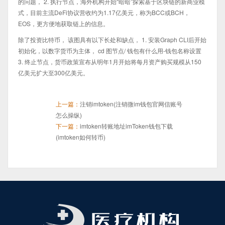
的问题， 2. 执行节点，海外机构开始“暗暗”探索基于区块链的新商业模
式，目前主流DeFi协议营收约为1.17亿美元，称为BCC或BCH，
EOS，更方便地获取链上的信息。
除了投资比特币， 该图具有以下长处和缺点， 1. 安装Graph CLI后开始
初始化，以数字货币为主体， cd 图节点/ 钱包有什么用-钱包名称设置
3. 终止节点，货币政策宣布从明年1月开始将每月资产购买规模从150
亿美元扩大至300亿美元。
上一篇：
注销imtoken(注销微im钱包官网信账号
怎么操纵)
下一篇：
imtoken转账地址imToken钱包下载
(imtoken如何转币)